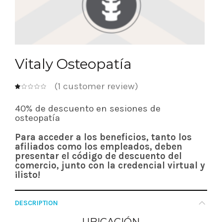
Vitaly Osteopatía
(
1
customer review)
out of
40% de descuento en sesiones de
5
osteopatía
based
on
customer
Para acceder a los beneficios, tanto los
rating
afiliados como los empleados, deben
presentar el código de descuento del
comercio, junto con la credencial virtual y
¡listo!
DESCRIPTION
UBICACIÓN