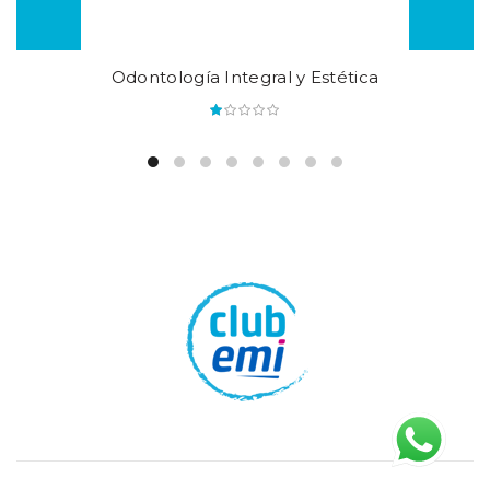
Odontología Integral y Estética
out of
5