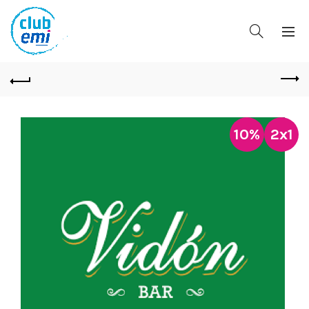
10%
2x1